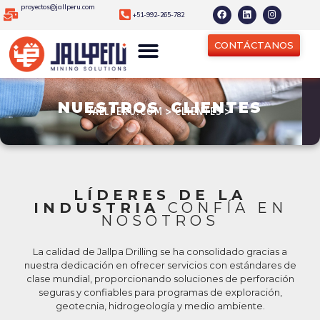
proyectos@jallperu.com
+51-992-265-782
CONTÁCTANOS
NUESTROS
CLIENTES
JALLPERU.COM > CLIENTES >
LÍDERES DE LA
INDUSTRIA
CONFÍA EN
NOSOTROS
La calidad de Jallpa Drilling se ha consolidado gracias a
nuestra dedicación en ofrecer servicios con estándares de
clase mundial, proporcionando soluciones de perforación
seguras y confiables para programas de exploración,
geotecnia, hidrogeología y medio ambiente.