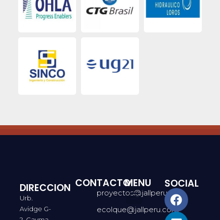
CONTACTO
MENU
SOCIAL
DIRECCION
proyectos@jallperu.com
Urb.
Avidge G-
ecolque@jallperu.com
2, Cayma,