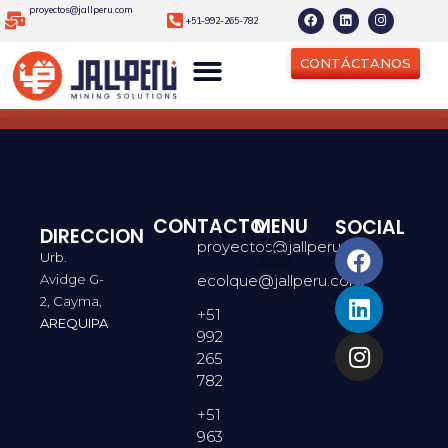
proyectos@jallperu.com
+51-992-265-782
CONTÁCTANOS
CONTACTO
MENU
SOCIAL
DIRECCION
proyectos@jallperu.com
Urb.
Avidge G-
ecolque@jallperu.com
2, Cayma,
+51
AREQUIPA
992
265
782
+51
963