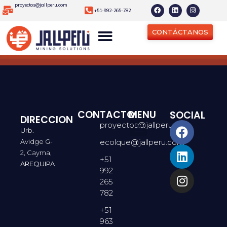
proyectos@jallperu.com
+51-992-265-782
CONTÁCTANOS
CONTACTO
MENU
SOCIAL
DIRECCION
proyectos@jallperu.com
Urb.
Avidge G-
ecolque@jallperu.com
2, Cayma,
+51
AREQUIPA
992
265
782
+51
963