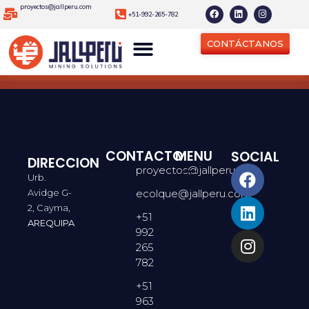
proyectos@jallperu.com
+51-992-265-782
CONTÁCTANOS
CONTACTO
MENU
SOCIAL
DIRECCION
proyectos@jallperu.com
Urb.
Avidge G-
ecolque@jallperu.com
2, Cayma,
+51
AREQUIPA
992
265
782
+51
963