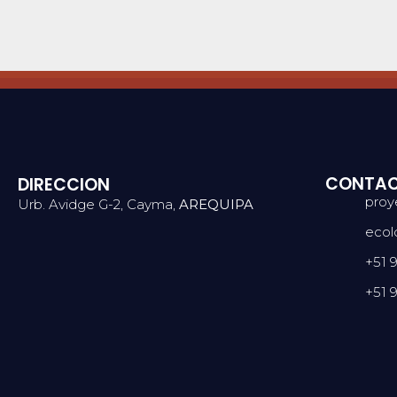
CONTA
DIRECCION
proy
Urb. Avidge G-2, Cayma,
AREQUIPA
ecol
+51 
+51 