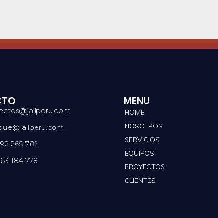
CTO
MENU
ectos@jallperu.com
HOME
NOSOTROS
que@jallperu.com
SERVICIOS
992 265 782
EQUIPOS
963 184 778
PROYECTOS
CLIENTES