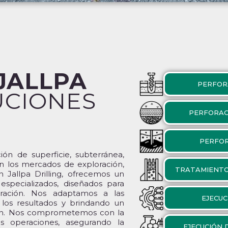
JALLPA
PERFOR
UCIONES
N
PERFORAC
PERFOR
ón de superficie, subterránea,
en los mercados de exploración,
TRATAMIENTO 
 Jallpa Drilling, ofrecemos un
especializados, diseñados para
oración. Nos adaptamos a las
EJECUC
 los resultados y brindando un
ión. Nos comprometemos con la
s operaciones, asegurando la
EJECUCIÓN 