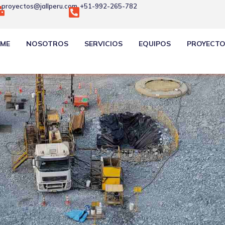
proyectos@jallperu.com
+51-992-265-782
RVICIOS
VICIOS >
ME
NOSOTROS
SERVICIOS
EQUIPOS
PROYECT